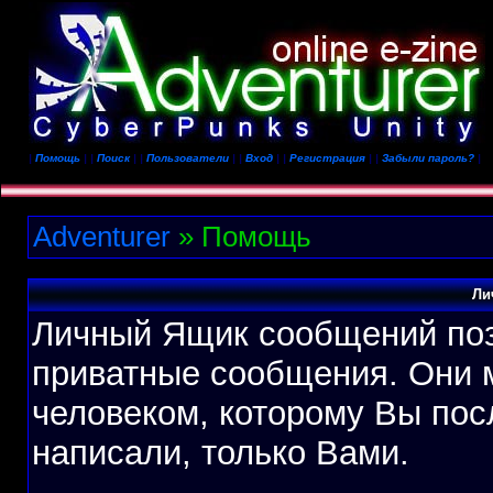
|
Помощь
| |
Поиск
| |
Пользователи
| |
Вход
| |
Регистрация
| |
Забыли пароль?
|
Adventurer
» Помощь
Ли
Личный Ящик сообщений поз
приватные сообщения. Они м
человеком, которому Вы пос
написали, только Вами.