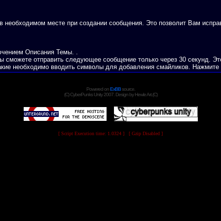
в необходимом месте при создании сообщения. Это позволит Вам испра
ючением Описания Темы. .
ы сможете отправить следующее сообщение только через 30 секунд. Эт
акие необходимо вводить символы для добавления смайликов. Нажмите н
Powered on
ExBB
source.
(C) CyberPunks Unity 2007. Design by Hewle Art.(C)
[ Script Execution time: 1.0324 ] [ Gzip Disabled ]